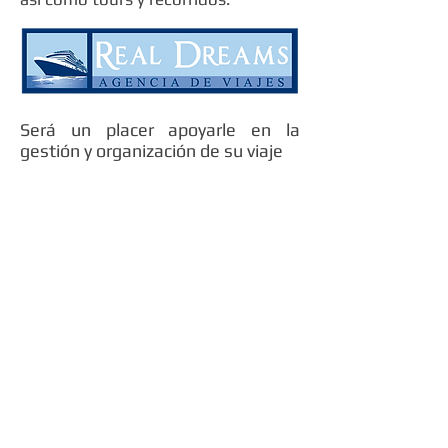
Será un placer apoyarle en la
gestión y organización de su viaje
Seminario Retiro y Salud utilizará sus datos personales
recabados para establecer contacto con usted de
manera personal y directa. Para mayor información
acerca del tratamiento y de los derechos que puede
hacer valer, usted puede acceder al aviso de privacidad
integral a través de una solicitud a nuestro
correo:
privacidad@seminarioretiroysalud.mx
|
Seminario Retiro y Salud es una marca registrada.
Recaba sus datos personales bajo los lineamientos
establecidos al respecto. Usted autoriza su uso para
mantener contacto con usted de parte del Seminario o
sus patrocinadores, con información de interés o
actualizarlo con los eventos sucesivos derivados del
Seminario, brindarle información de interés sobre Salud
y/o Retiro, o sobre el siguiente Seminario